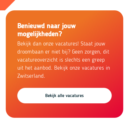
Benieuwd naar jouw
mogelijkheden?
Bekijk dan onze vacatures! Staat jouw
droombaan er niet bij? Geen zorgen, dit
vacatureoverzicht is slechts een greep
uit het aanbod. Bekijk onze vacatures in
Zwitserland.
Bekijk alle vacatures