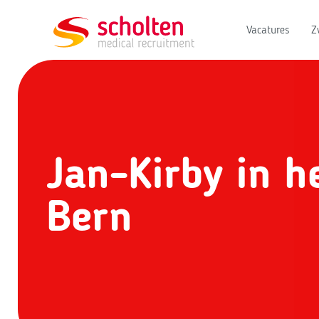
Vacatures
Z
Jan-Kirby in h
Bern