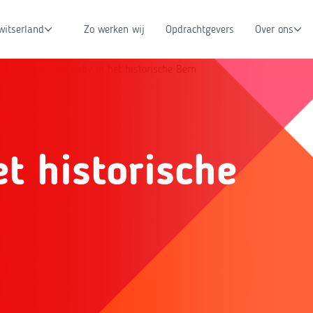
witserland
Zo werken wij
Opdrachtgevers
Over ons
et historische