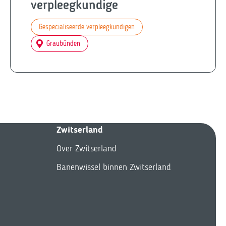
verpleegkundige
Gespecialiseerde verpleegkundigen
Graubünden
Zwitserland
Over Zwitserland
Banenwissel binnen Zwitserland