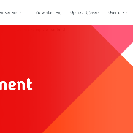
witserland
Zo werken wij
Opdrachtgevers
Over ons
ment