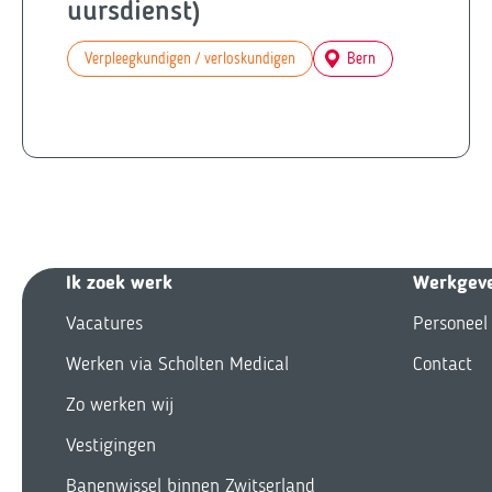
uursdienst)
Verpleegkundigen / verloskundigen
Bern
Ik zoek we
rk
Werkgev
Vacatures
Personeel
Werken via Scholten Medical
Contact
Zo werken wij
Vestigingen
Banenwissel binnen Zwitserland