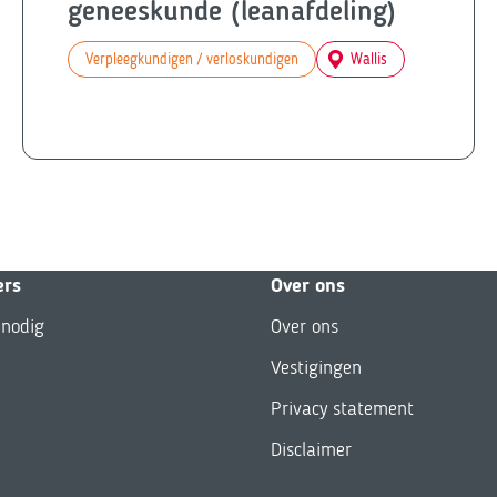
geneeskunde (leanafdeling)
Verpleegkundigen / verloskundigen
Wallis
ers
Over ons
 nodig
Over ons
Vestigingen
Privacy statement
Disclaimer