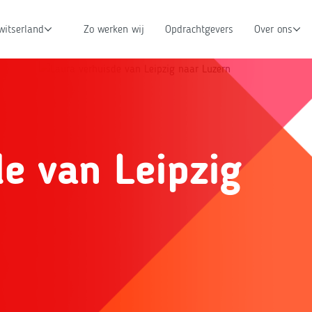
witserland
Zo werken wij
Opdrachtgevers
Over ons
e van Leipzig