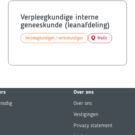
Verpleegkundige interne
geneeskunde (leanafdeling)
Verpleegkundigen / verloskundigen
Wallis
ers
Over ons
 nodig
Over ons
Vestigingen
Privacy statement