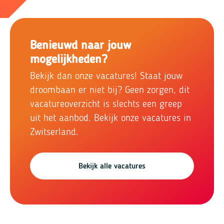
Benieuwd naar jouw
mogelijkheden?
Bekijk dan onze vacatures! Staat jouw
droombaan er niet bij? Geen zorgen, dit
vacatureoverzicht is slechts een greep
uit het aanbod. Bekijk onze vacatures in
Zwitserland.
Bekijk alle vacatures