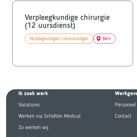
Verpleegkundige chirurgie
(12 uursdienst)
Verpleegkundigen / verloskundigen
Bern
Ik zoek we
rk
Werkgev
Vacatures
Personeel
Werken via Scholten Medical
Contact
Zo werken wij