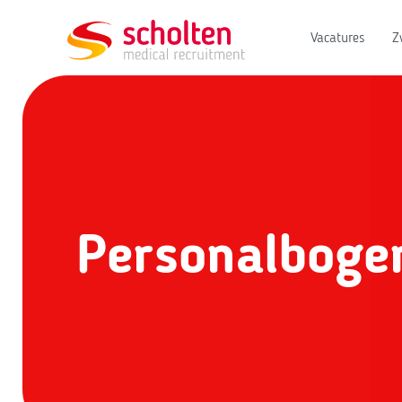
Vacatures
Z
Personalboge