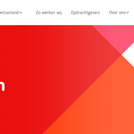
witserland
Zo werken wij
Opdrachtgevers
Over ons
n