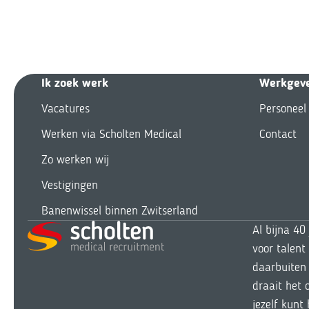
Ik zoek we
rk
Werkgev
Vacatures
Personeel
Werken via Scholten Medical
Contact
Zo werken wij
Vestigingen
Banenwissel binnen Zwitserland
Al bijna 40
voor talent
daarbuiten 
draait het 
jezelf kunt