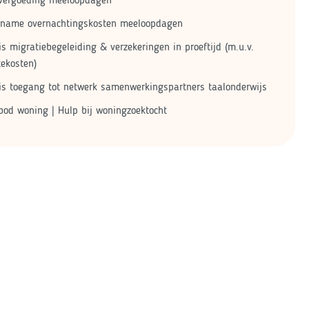
rname overnachtingskosten meeloopdagen
is migratiebegeleiding & verzekeringen in proeftijd (m.u.v.
tekosten)
is toegang tot netwerk samenwerkingspartners taalonderwijs
od woning | Hulp bij woningzoektocht