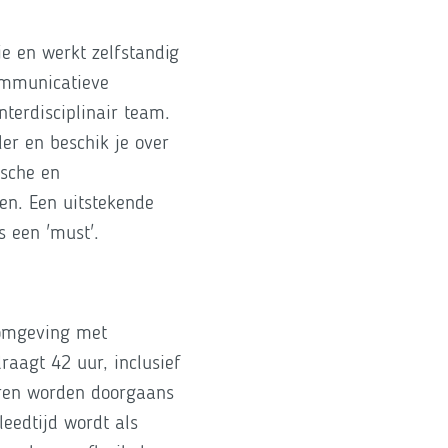
ie en werkt zelfstandig
communicatieve
nterdisciplinair team.
er en beschik je over
ische en
en. Een uitstekende
is een 'must'.
 omgeving met
aagt 42 uur, inclusief
uren worden doorgaans
eedtijd wordt als