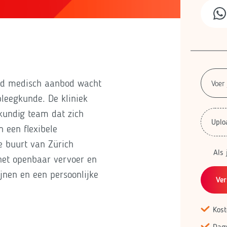
eed medisch aanbod wacht
pleegkunde. De kliniek
kundig team dat zich
Uplo
 een flexibele
de buurt van Zürich
Als 
 het openbaar vervoer en
jnen en een persoonlijke
Ver
Kost
Dag