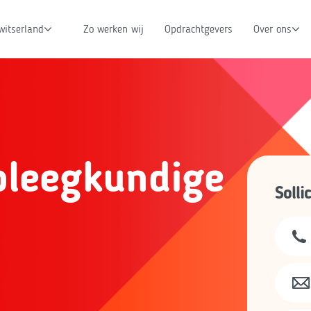
witserland
Zo werken wij
Opdrachtgevers
Over ons
pleegkundige
Solli