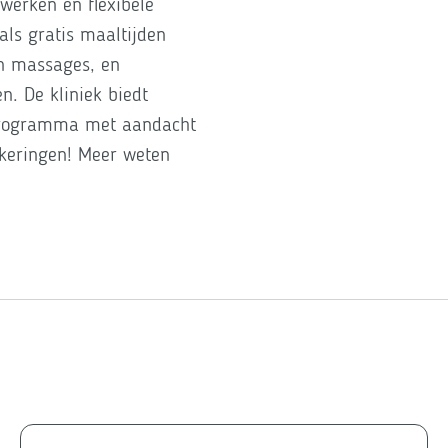
swerken en flexibele
oals gratis maaltijden
en massages, en
n. De kliniek biedt
programma met aandacht
zekeringen! Meer weten