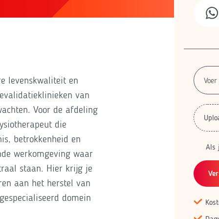
e levenskwaliteit en
evalidatieklinieken van
wachten. Voor de afdeling
Uplo
ysiotherapeut die
s, betrokkenheid en
Als 
rende werkomgeving waar
aal staan. Hier krijg je
Ver
ren aan het herstel van
 gespecialiseerd domein
Kost
Dag