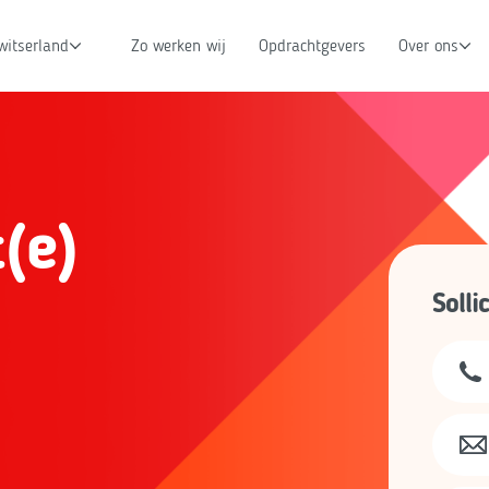
witserland
Zo werken wij
Opdrachtgevers
Over ons
(e)
Solli