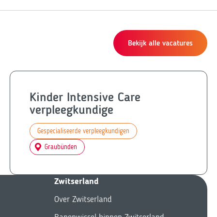
Bekijk alle vacatures
Kinder Intensive Care
verpleegkundige
Gespecialiseerde verpleegkundigen
Graubünden
Zwitserland
Over Zwitserland