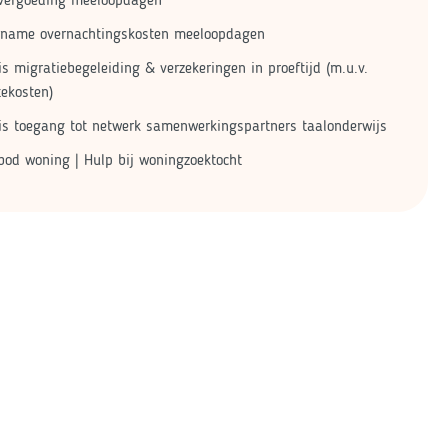
rname overnachtingskosten meeloopdagen
is migratiebegeleiding & verzekeringen in proeftijd (m.u.v.
tekosten)
is toegang tot netwerk samenwerkingspartners taalonderwijs
od woning | Hulp bij woningzoektocht