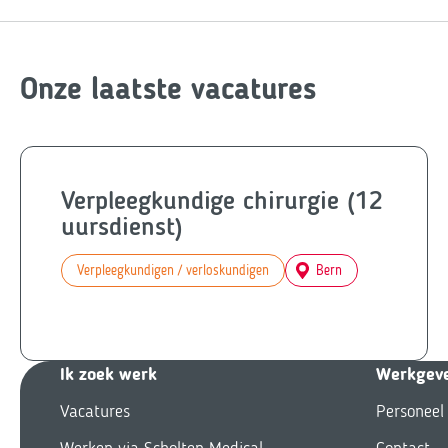
Onze laatste vacatures
Verpleegkundige chirurgie (12
uursdienst)
Verpleegkundigen / verloskundigen
Bern
Ik zoek we
rk
Werkgev
Vacatures
Personeel