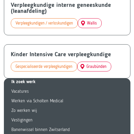
Verpleegkundige interne geneeskunde
(leanafdeling)
Verpleegkundigen / verloskundigen
Wallis
Kinder Intensive Care verpleegkundige
Gespecialiseerde verpleegkundigen
Graubünden
Ik zoek we
rk
Vacatures
Werken via Scholten Medical
Zo werken wij
Vestigingen
Banenwissel binnen Zwitserland