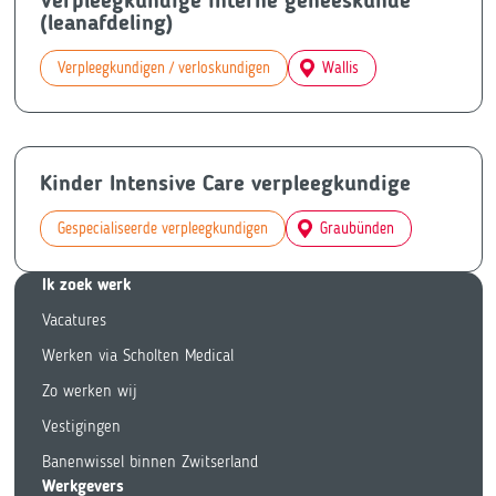
Verpleegkundige interne geneeskunde
(leanafdeling)
Verpleegkundigen / verloskundigen
Wallis
Kinder Intensive Care verpleegkundige
Gespecialiseerde verpleegkundigen
Graubünden
Ik zoek we
rk
Vacatures
Werken via Scholten Medical
Zo werken wij
Vestigingen
Banenwissel binnen Zwitserland
Werkgevers