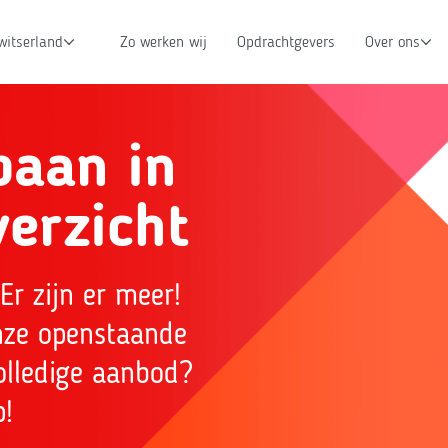
witserland
Zo werken wij
Opdrachtgevers
Over ons
baan in
erzicht
Er zijn er meer!
onze openstaande
olledige aanbod?
p!