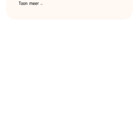
Toon meer
Basel-Stadt
(5)
Sankt Gallen
(5)
Wallis
(5)
Glarus
(4)
Schwyz
(4)
Obwalden
(3)
Basel-Landschaft
(2)
Appenzell Innerhoden
(1)
Nidwalden
(1)
Uri
(1)