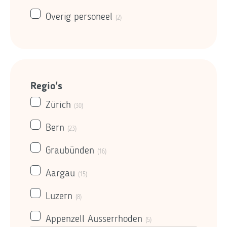
Overig personeel
(2)
Regio's
Zürich
(30)
Bern
(23)
Graubünden
(16)
Aargau
(15)
Luzern
(8)
Appenzell Ausserrhoden
(5)